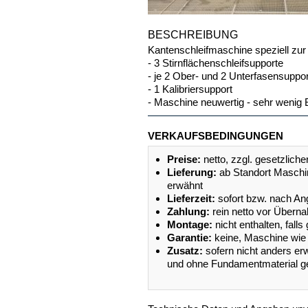
BESCHREIBUNG
Kantenschleifmaschine speziell zu
- 3 Stirnflächenschleifsupporte
- je 2 Ober- und 2 Unterfasensuppo
- 1 Kalibriersupport
- Maschine neuwertig - sehr wenig 
VERKAUFSBEDINGUNGEN
Preise:
netto, zzgl. gesetzlich
Lieferung:
ab Standort Maschi
erwähnt
Lieferzeit:
sofort bzw. nach An
Zahlung:
rein netto vor Übern
Montage:
nicht enthalten, fal
Garantie:
keine, Maschine wie l
Zusatz:
sofern nicht anders e
und ohne Fundamentmaterial gel