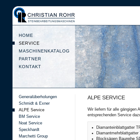
HOME
SERVICE
MASCHINENKATALOG
PARTNER
KONTAKT
Generalüberholungen
ALPE SERVICE
Schmidt & Exner
Wir liefern für alle gängigen
ALPE Service
entsprechenden Service dazu,
BM Service
Noat Service
Diamanteinblattgatter
Speckhardt
Diamantmehrblattgatter
Marchetti Group
Blocksägen Baureihe S