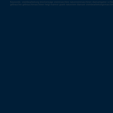
Keywords: steinbearbeitung brückensäge steinmaschine natursteinmaschinen diamantgatter schlei
gebrauchte gebrauchtmaschinen heigl marmor granit naturstein diamant steinbearbeitungsmaschi