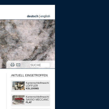
deutsch
|
english
AKTUELL EINGETROFFEN
Kantenschleifmaschinen
LÖFFLER
KSL100MG
Kantenschleifmaschinen
SASSO MECCANCIA
FLAT