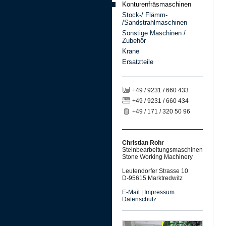
Konturenfräsmaschinen
Stock-/ Flämm-
/Sandstrahlmaschinen
Sonstige Maschinen /
Zubehör
Krane
Ersatzteile
+49 / 9231 / 660 433
+49 / 9231 / 660 434
+49 / 171 / 320 50 96
Christian Rohr
Steinbearbeitungsmaschinen
Stone Working Machinery
Leutendorfer Strasse 10
D-95615 Marktredwitz
E-Mail
|
Impressum
Datenschutz