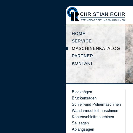
HOME
SERVICE
MASCHINENKATALOG
PARTNER
KONTAKT
Blocksägen
Brückensägen
Schleif-und Poliermaschinen
Wandarmschleifmaschinen
Kantenschleifmaschinen
Seilsägen
Ablängsägen