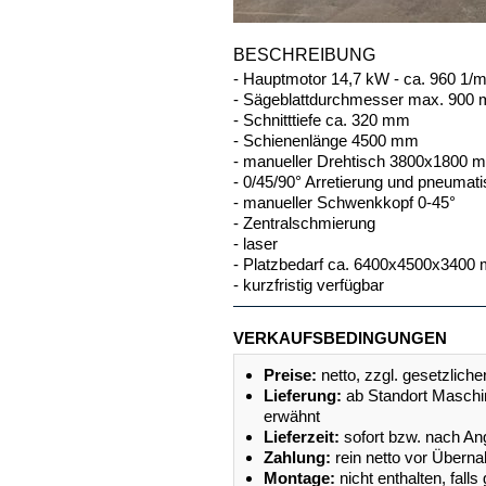
BESCHREIBUNG
- Hauptmotor 14,7 kW - ca. 960 1/m
- Sägeblattdurchmesser max. 900
- Schnitttiefe ca. 320 mm
- Schienenlänge 4500 mm
- manueller Drehtisch 3800x1800 mm
- 0/45/90° Arretierung und pneuma
- manueller Schwenkkopf 0-45°
- Zentralschmierung
- laser
- Platzbedarf ca. 6400x4500x3400
- kurzfristig verfügbar
VERKAUFSBEDINGUNGEN
Preise:
netto, zzgl. gesetzlich
Lieferung:
ab Standort Maschi
erwähnt
Lieferzeit:
sofort bzw. nach An
Zahlung:
rein netto vor Übern
Montage:
nicht enthalten, fal