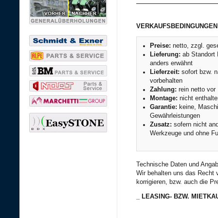
VERKAUFSBEDINGUNGEN
Preise:
netto, zzgl. ges
Lieferung:
ab Standort 
anders erwähnt
Lieferzeit:
sofort bzw. 
vorbehalten
Zahlung:
rein netto vo
Montage:
nicht enthalt
Garantie:
keine, Maschin
Gewährleistungen
Zusatz:
sofern nicht an
Werkzeuge und ohne Fun
Technische Daten und Angabe
Wir behalten uns das Recht 
korrigieren, bzw. auch die Pr
_
LEASING
-
BZW
.
MIETKA