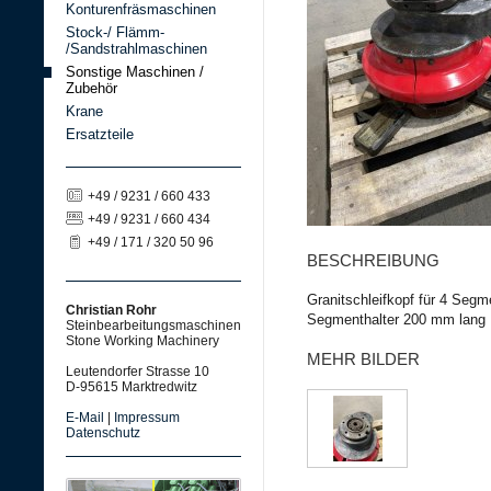
Konturenfräsmaschinen
Stock-/ Flämm-
/Sandstrahlmaschinen
Sonstige Maschinen /
Zubehör
Krane
Ersatzteile
+49 / 9231 / 660 433
+49 / 9231 / 660 434
+49 / 171 / 320 50 96
BESCHREIBUNG
Granitschleifkopf für 4 Segm
Christian Rohr
Segmenthalter 200 mm lang
Steinbearbeitungsmaschinen
Stone Working Machinery
MEHR BILDER
Leutendorfer Strasse 10
D-95615 Marktredwitz
E-Mail
|
Impressum
Datenschutz